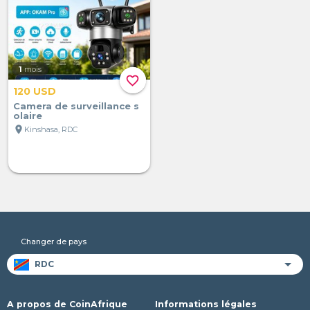
1
mois
favorite_border
120 USD
Camera de surveillance s
olaire
location_on
Kinshasa, RDC
Changer de pays
A propos de CoinAfrique
Informations légales