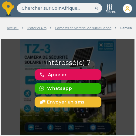
search
Filtres
Accueil
Matériel Pro
Caméras et Matériel de surveillance
Camera de
Intéressé(e) ?
phone
Appeler
Whatsapp
Envoyer un sms