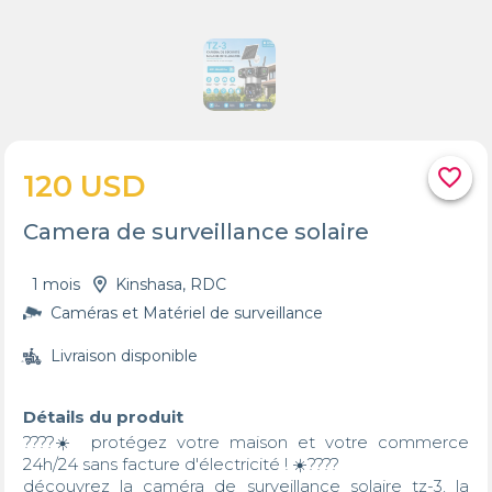
favorite_border
120 USD
Camera de surveillance solaire
1 mois
Kinshasa, RDC
Caméras et Matériel de surveillance
Livraison disponible
Détails du produit
????☀️ protégez votre maison et votre commerce 
24h/24 sans facture d'électricité ! ☀️????

découvrez la caméra de surveillance solaire tz-3, la 