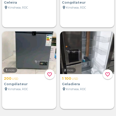
Geleira
Congélateur
location_on
location_on
Kinshasa, RDC
Kinshasa, RDC
1
mois
2
mois
favorite_border
favorite_border
200
1 100
USD
USD
Congélateur
Geladiera
location_on
location_on
Kinshasa, RDC
Kinshasa, RDC