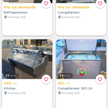
favorite_border
favorite_border
Prix sur demande
Prix sur demande
Réfrigérateur
Congélateur
location_on
location_on
Kinshasa, RDC
Kinshasa, RDC
22
jours
24
jours
favorite_border
favorite_border
400
120
USD
USD
Vitrine
Congélateur 150 Ltr
location_on
location_on
Kinshasa, RDC
Kinshasa, RDC