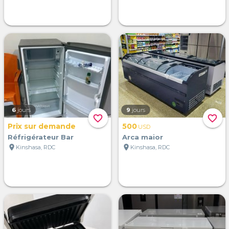
6
jours
9
jours
favorite_border
favorite_border
Prix sur demande
500
USD
Réfrigérateur Bar
Arca maior
location_on
location_on
Kinshasa, RDC
Kinshasa, RDC