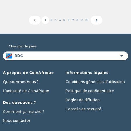
chevron_left
chevron_right
1
2
3
4
5
6
7
8
9
10
Changer de pays
A propos de CoinAfrique
Informations légales
Qui sommes nous ?
Conditions générales d’utilisation
L'actualité de CoinAfrique
Politique de confidentialité
Règles de diffusion
Des questions ?
Conseils de sécurité
Comment ça marche ?
Nous contacter