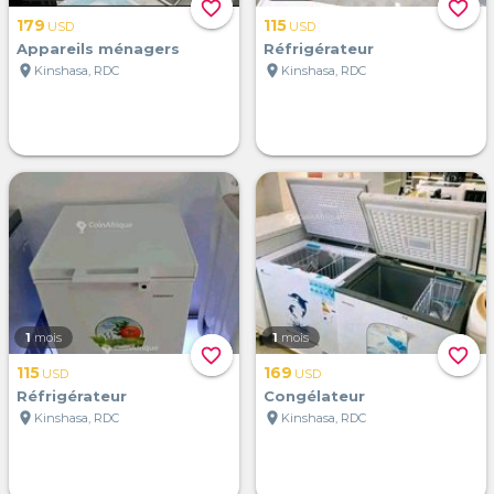
favorite_border
favorite_border
179
115
USD
USD
Appareils ménagers
Réfrigérateur
location_on
location_on
Kinshasa, RDC
Kinshasa, RDC
1
mois
1
mois
favorite_border
favorite_border
115
169
USD
USD
Réfrigérateur
Congélateur
location_on
location_on
Kinshasa, RDC
Kinshasa, RDC