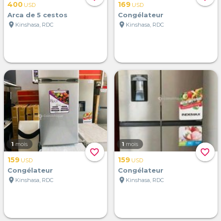
400
169
USD
USD
Arca de 5 cestos
Congélateur
location_on
location_on
Kinshasa, RDC
Kinshasa, RDC
1
mois
1
mois
favorite_border
favorite_border
159
159
USD
USD
Congélateur
Congélateur
location_on
location_on
Kinshasa, RDC
Kinshasa, RDC