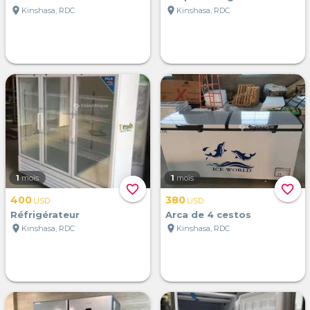
location_on
location_on
Kinshasa, RDC
Kinshasa, RDC
1
mois
1
mois
favorite_border
favorite_border
400
380
USD
USD
Réfrigérateur
Arca de 4 cestos
location_on
location_on
Kinshasa, RDC
Kinshasa, RDC