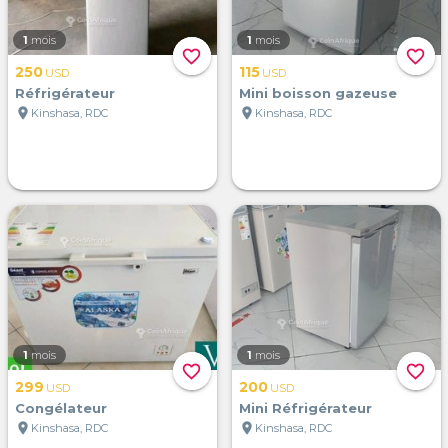
1
mois
1
mois
favorite_border
favorite_border
250
115
USD
USD
Réfrigérateur
Mini boisson gazeuse
location_on
location_on
Kinshasa, RDC
Kinshasa, RDC
1
mois
1
mois
favorite_border
favorite_border
299
200
USD
USD
Congélateur
Mini Réfrigérateur
location_on
location_on
Kinshasa, RDC
Kinshasa, RDC