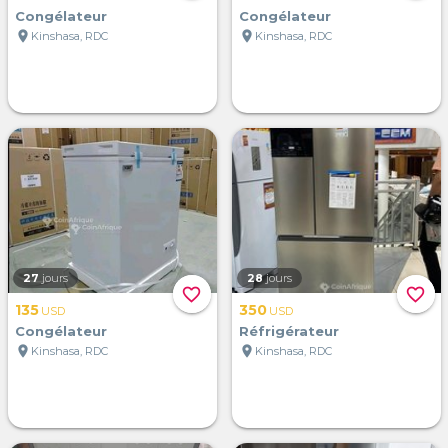
Congélateur
Congélateur
location_on
location_on
Kinshasa, RDC
Kinshasa, RDC
27
jours
28
jours
favorite_border
favorite_border
135
350
USD
USD
Congélateur
Réfrigérateur
location_on
location_on
Kinshasa, RDC
Kinshasa, RDC