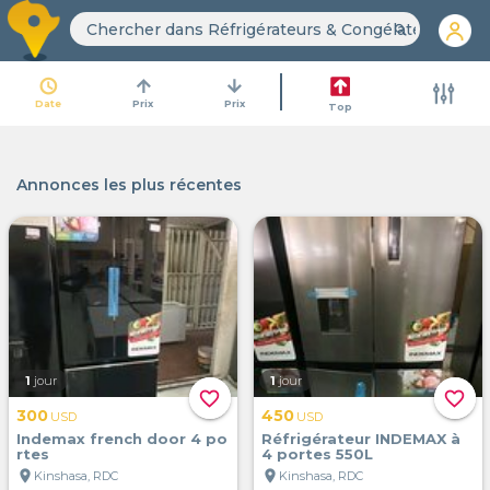
search
access_time
arrow_upward
arrow_downward
Date
Prix
Prix
Top
Annonces les plus récentes
1
jour
1
jour
favorite_border
favorite_border
300
450
USD
USD
Indemax french door 4 po
Réfrigérateur INDEMAX à
rtes
4 portes 550L
location_on
location_on
Kinshasa, RDC
Kinshasa, RDC