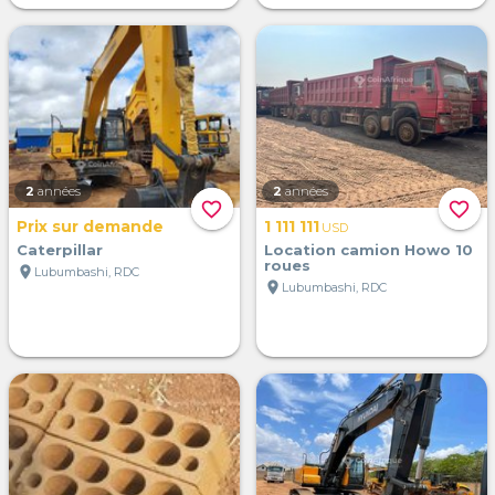
2
années
2
années
favorite_border
favorite_border
Prix sur demande
1 111 111
USD
Caterpillar
Location camion Howo 10
roues
location_on
Lubumbashi, RDC
location_on
Lubumbashi, RDC