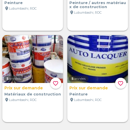
Peinture
Peinture / autres matériau
x de construction
location_on
Lubumbashi, RDC
location_on
Lubumbashi, RDC
5
années
5
années
favorite_border
favorite_border
Prix sur demande
Prix sur demande
Matériaux de construction
Peinture
location_on
location_on
Lubumbashi, RDC
Lubumbashi, RDC