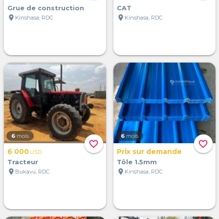
Grue de construction
CAT
location_on
location_on
Kinshasa, RDC
Kinshasa, RDC
6
mois
6
mois
favorite_border
favorite_border
6 000
Prix sur demande
USD
Tracteur
Tôle 1.5mm
location_on
location_on
Bukavu, RDC
Kinshasa, RDC