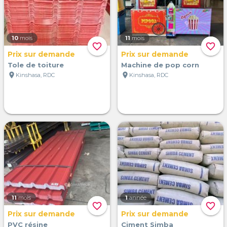
10
mois
11
mois
favorite_border
favorite_border
Prix sur demande
Prix sur demande
Tole de toiture
Machine de pop corn
location_on
location_on
Kinshasa, RDC
Kinshasa, RDC
11
mois
1
année
favorite_border
favorite_border
Prix sur demande
Prix sur demande
PVC résine
Ciment Simba