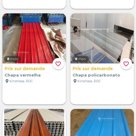
8
mois
8
mois
favorite_border
favorite_border
Prix sur demande
Prix sur demande
Chapa vermelha
Chapa policarbonato
location_on
location_on
Kinshasa, RDC
Kinshasa, RDC