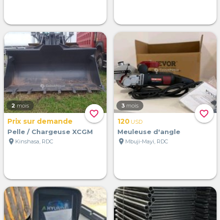
2
mois
3
mois
favorite_border
favorite_border
Prix sur demande
120
USD
Pelle / Chargeuse XCGM
Meuleuse d'angle
location_on
location_on
Kinshasa, RDC
Mbuji-Mayi, RDC