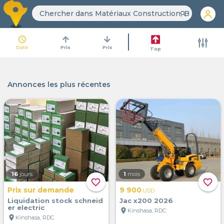
search
access_time
arrow_upward
arrow_downward
Date
Prix
Prix
Top
Annonces les plus récentes
16
jours
1
mois
favorite_border
favorite_border
Prix sur demande
9 900
USD
Liquidation stock schneid
Jac x200 2026
er electric
location_on
Kinshasa, RDC
location_on
Kinshasa, RDC