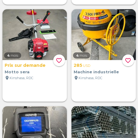
4
mois
4
mois
favorite_border
favorite_border
Prix sur demande
285
USD
Motto sera
Machine industrielle
location_on
location_on
Kinshasa, RDC
Kinshasa, RDC