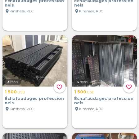
Échafaudages profession
Échafaudages profession
nels
nels
location_on
location_on
Kinshasa, RDC
Kinshasa, RDC
3
mois
3
mois
favorite_border
favorite_border
1 500
1 500
USD
USD
Échafaudages profession
Échafaudages profession
nels
nels
location_on
location_on
Kinshasa, RDC
Kinshasa, RDC