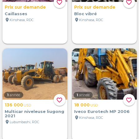
favorite_border
favorite_border
Prix sur demande
Prix sur demande
Caillasses
Bloc vibré
location_on
location_on
Kinshasa, RDC
Kinshasa, RDC
1
année
1
année
favorite_border
favorite_border
136 000
18 000
USD
USD
Multicar niveleuse liugong
Iveco Eurotech MP 2006
2021
location_on
Kinshasa, RDC
location_on
Lubumbashi, RDC