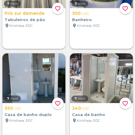
7
mois
7
mois
favorite_border
favorite_border
Prix sur demande
300
USD
Tabuleiros de pão
Banheiro
location_on
location_on
Kinshasa, RDC
Kinshasa, RDC
7
mois
7
mois
favorite_border
favorite_border
350
240
USD
USD
Casa de banho duplo
Casa de banho
location_on
location_on
Kinshasa, RDC
Kinshasa, RDC