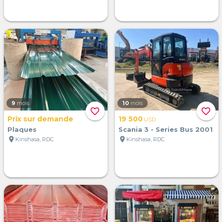
9
mois
10
mois
favorite_border
favorite_border
Prix sur demande
19 500
USD
Plaques
Scania 3 - Series Bus 2001
location_on
location_on
Kinshasa, RDC
Kinshasa, RDC