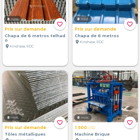
8
mois
8
mois
favorite_border
favorite_border
Prix sur demande
Prix sur demande
Chapa de 6 metros telhad
Chapa de 6 metros
o
location_on
Kinshasa, RDC
location_on
Kinshasa, RDC
8
mois
8
mois
favorite_border
favorite_border
Prix sur demande
1 500
USD
Tôles métalliques
Machine Brique