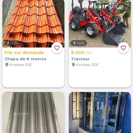
7
mois
7
mois
favorite_border
favorite_border
Prix sur demande
8 000
USD
Chapa de 6 metros
Tracteur
location_on
location_on
Kinshasa, RDC
Kinshasa, RDC