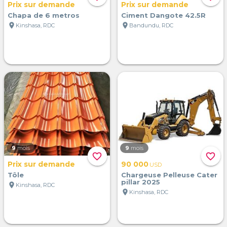
Prix sur demande
Prix sur demande
Chapa de 6 metros
Ciment Dangote 42.5R
location_on
location_on
Kinshasa, RDC
Bandundu, RDC
9
mois
9
mois
favorite_border
favorite_border
Prix sur demande
90 000
USD
Tôle
Chargeuse Pelleuse Cater
pillar 2025
location_on
Kinshasa, RDC
location_on
Kinshasa, RDC