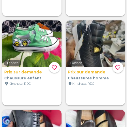
1
année
1
année
favorite_border
favorite_border
Prix sur demande
Prix sur demande
Chaussure enfant
Chaussures homme
location_on
location_on
Kinshasa, RDC
Kinshasa, RDC