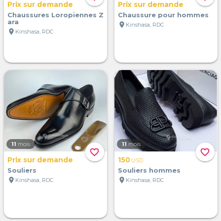
Prix sur demande
Prix sur demande
Chaussures Loropiennes Z
Chaussure pour hommes
ara
location_on
Kinshasa, RDC
location_on
Kinshasa, RDC
11
mois
11
mois
favorite_border
favorite_border
Prix sur demande
150
USD
Souliers
Souliers hommes
location_on
location_on
Kinshasa, RDC
Kinshasa, RDC