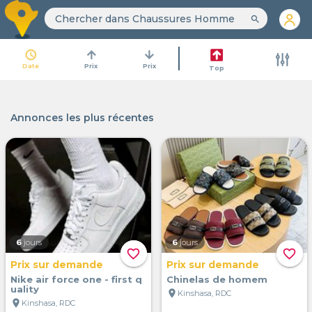
search
access_time
arrow_upward
arrow_downward
Date
Prix
Prix
Top
Annonces les plus récentes
6
jours
6
jours
favorite_border
favorite_border
Prix sur demande
Prix sur demande
Nike air force one - first q
Chinelas de homem
uality
location_on
Kinshasa, RDC
location_on
Kinshasa, RDC