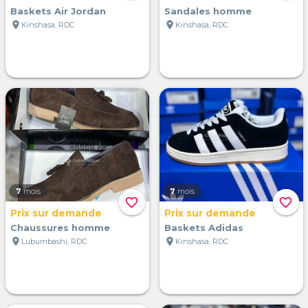
Baskets Air Jordan
Sandales homme
location_on
location_on
Kinshasa, RDC
Kinshasa, RDC
7
mois
7
mois
favorite_border
favorite_border
Prix sur demande
Prix sur demande
Chaussures homme
Baskets Adidas
location_on
location_on
Lubumbashi, RDC
Kinshasa, RDC