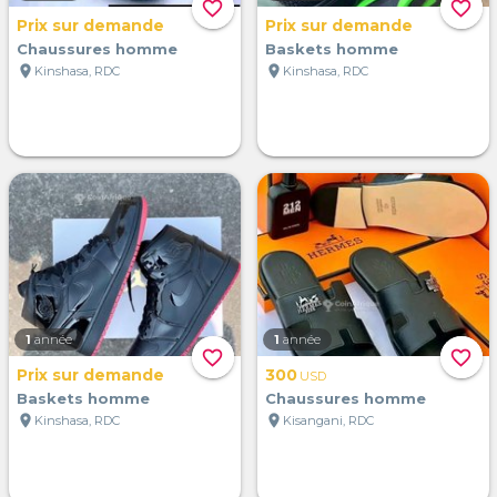
favorite_border
favorite_border
Prix sur demande
Prix sur demande
Chaussures homme
Baskets homme
location_on
location_on
Kinshasa, RDC
Kinshasa, RDC
1
année
1
année
favorite_border
favorite_border
Prix sur demande
300
USD
Baskets homme
Chaussures homme
location_on
location_on
Kinshasa, RDC
Kisangani, RDC