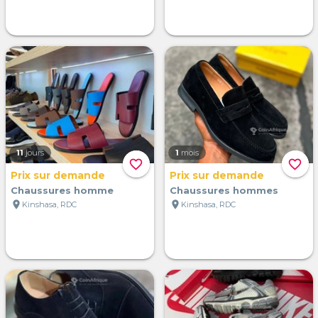
11
jours
1
mois
favorite_border
favorite_border
Prix sur demande
Prix sur demande
Chaussures homme
Chaussures hommes
location_on
location_on
Kinshasa, RDC
Kinshasa, RDC