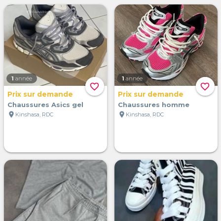
1
année
1
année
favorite_border
favorite_border
Prix sur demande
Prix sur demande
Chaussures Asics gel
Chaussures homme
location_on
location_on
Kinshasa, RDC
Kinshasa, RDC