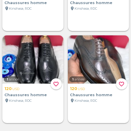
Chaussures homme
Chaussures homme
location_on
location_on
Kinshasa, RDC
Kinshasa, RDC
1
année
1
année
favorite_border
favorite_border
120
120
USD
USD
Chaussures homme
Chaussures homme
location_on
location_on
Kinshasa, RDC
Kinshasa, RDC