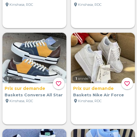
location_on
location_on
Kinshasa, RDC
Kinshasa, RDC
1
année
1
année
favorite_border
favorite_border
Prix sur demande
Prix sur demande
Baskets Converse All Star
Baskets Nike Air Force
location_on
location_on
Kinshasa, RDC
Kinshasa, RDC