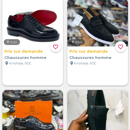
7
mois
7
mois
favorite_border
favorite_border
Prix sur demande
Prix sur demande
Chaussures homme
Chaussures homme
location_on
location_on
Kinshasa, RDC
Kinshasa, RDC