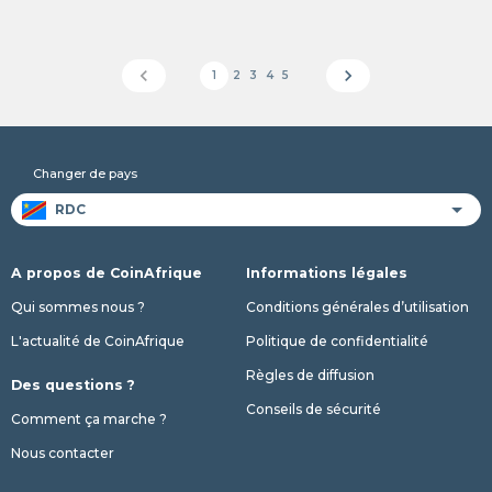
chevron_left
chevron_right
1
2
3
4
5
Changer de pays
A propos de CoinAfrique
Informations légales
Qui sommes nous ?
Conditions générales d’utilisation
L'actualité de CoinAfrique
Politique de confidentialité
Règles de diffusion
Des questions ?
Conseils de sécurité
Comment ça marche ?
Nous contacter