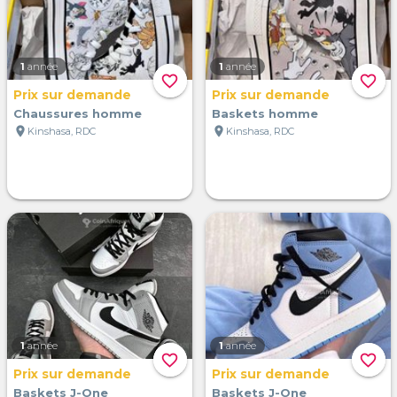
1
année
1
année
favorite_border
favorite_border
Prix sur demande
Prix sur demande
Chaussures homme
Baskets homme
location_on
location_on
Kinshasa, RDC
Kinshasa, RDC
1
année
1
année
favorite_border
favorite_border
Prix sur demande
Prix sur demande
Baskets J-One
Baskets J-One