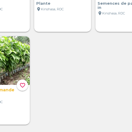
Plante
Semences de p
in
location_on
DC
Kinshasa, RDC
location_on
Kinshasa, RDC
favorite_border
emande
DC