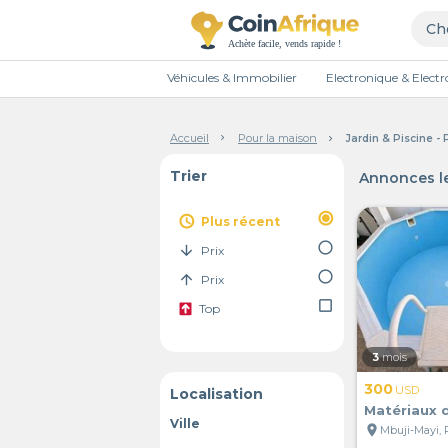
Véhicules & Immobilier
Electronique & Elec
Accueil
Pour la maison
Jardin & Piscine -
Trier
Annonces le
radio_button_checked
access_time
Plus récent
radio_button_unchecked
arrow_downward
Prix
radio_button_unchecked
arrow_upward
Prix
check_box_outline_blank
Top
3
mois
300
USD
Localisation
Matériaux d
Ville
location_on
Mbuji-Mayi,