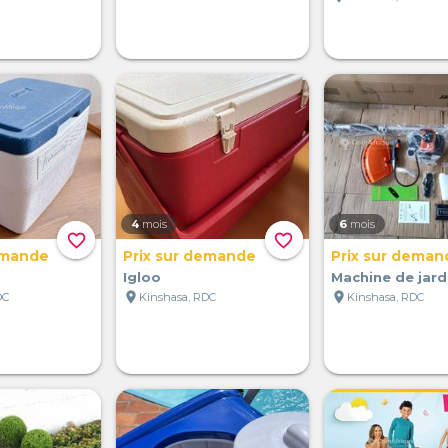
4
mois
6
mois
favorite_border
favorite_border
emande
Prix sur demande
Prix sur deman
Igloo
Machine de jar
location_on
location_on
DC
Kinshasa, RDC
Kinshasa, RDC