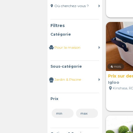
location_on
Filtres
Catégorie
Sous-catégorie
4
mois
Prix sur d
Igloo
location_on
Kinshasa, R
Prix