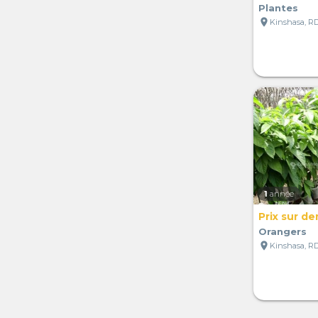
Plantes
location_on
Kinshasa, R
1
année
Prix sur d
Orangers
location_on
Kinshasa, R