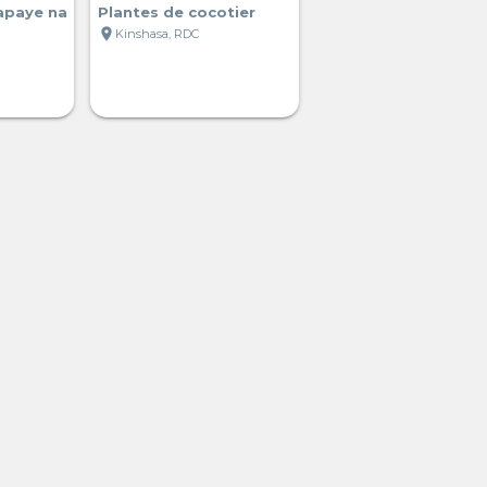
apaye na
Plantes de cocotier
location_on
Kinshasa, RDC