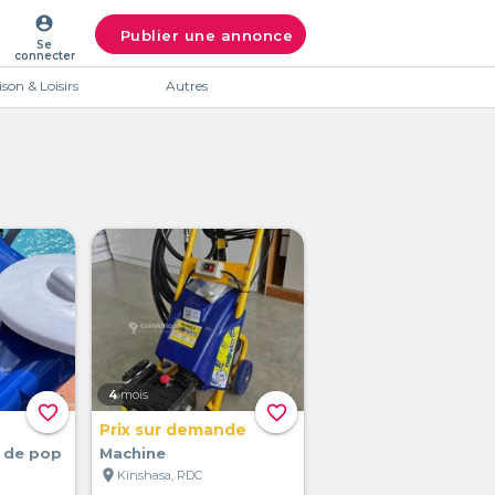
account_circle
Publier une annonce
Se
connecter
son & Loisirs
Autres
4
mois
favorite_border
favorite_border
Prix sur demande
 de pop
Machine
location_on
Kinshasa, RDC