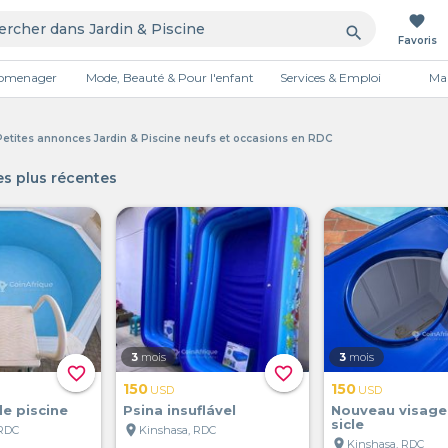
favorite
search
Favoris
tromenager
Mode, Beauté & Pour l'enfant
Services & Emploi
Mai
Publicité
 Petites annonces Jardin & Piscine neufs et occasions en RDC
s plus récentes
3
mois
3
mois
favorite_border
favorite_border
150
150
USD
USD
e piscine
Psina insuflável
Nouveau visage
sicle
location_on
 RDC
Kinshasa, RDC
location_on
Kinshasa, RDC