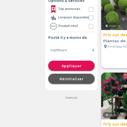
Options & Services
Top annonces
Livraison disponible
6
mois
Produit neuf
Prix sur d
Posté il y a moins de
Plantas de
location_on
Kinshasa, R
Appliquer
Réinitialiser
Publicité
11
mois
Prix sur d