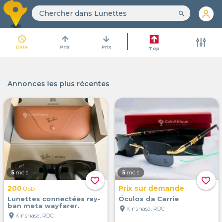
search
access_time
arrow_upward
arrow_downward
Date
Prix
Prix
Top
Annonces les plus récentes
5
mois
5
mois
favorite_border
favorite_border
200
Prix sur demande
USD
Lunettes connectées ray-
Óculos da Carrie
ban meta wayfarer.
location_on
Kinshasa, RDC
location_on
Kinshasa, RDC