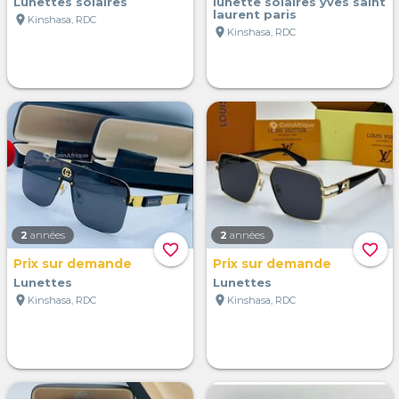
Lunettes solaires
lunette solaires yves saint
laurent paris
location_on
Kinshasa, RDC
location_on
Kinshasa, RDC
2
années
2
années
favorite_border
favorite_border
Prix sur demande
Prix sur demande
Lunettes
Lunettes
location_on
location_on
Kinshasa, RDC
Kinshasa, RDC