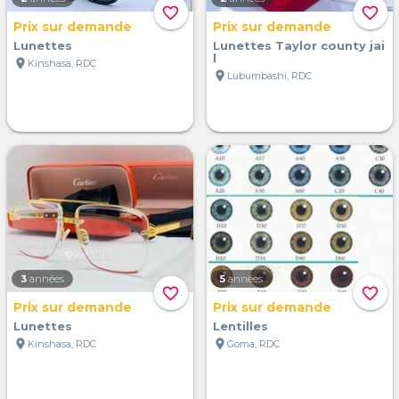
favorite_border
favorite_border
Prix sur demande
Prix sur demande
Lunettes
Lunettes Taylor county jai
l
location_on
Kinshasa, RDC
location_on
Lubumbashi, RDC
3
années
5
années
favorite_border
favorite_border
Prix sur demande
Prix sur demande
Lunettes
Lentilles
location_on
location_on
Kinshasa, RDC
Goma, RDC