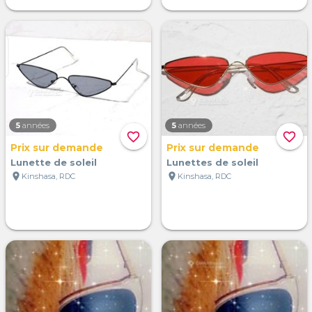
5
années
5
années
favorite_border
favorite_border
Prix sur demande
Prix sur demande
Lunette de soleil
Lunettes de soleil
location_on
location_on
Kinshasa, RDC
Kinshasa, RDC