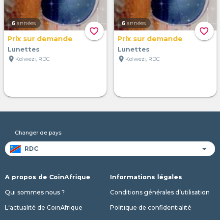
6
années
6
années
favorite_border
favorite_border
Prix sur demande
Prix sur demande
Lunettes
Lunettes
location_on
location_on
Kolwezi, RDC
Kolwezi, RDC
Changer de pays
A propos de CoinAfrique
Informations légales
Qui sommes nous ?
Conditions générales d’utilisation
L'actualité de CoinAfrique
Politique de confidentialité