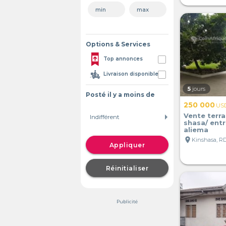
Options & Services
Top annonces
Livraison disponible
5
jours
Posté il y a moins de
250 000
US
Vente terra
shasa/ entr
aliema
location_on
Kinshasa, R
Appliquer
Réinitialiser
Publicité