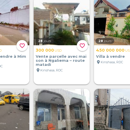
28
jours
28
jours
favorite_border
favorite_border
300 000
450 000 000
D
USD
US
vendre à Mim
Vente parcelle avec mai
Villa à vendre
son à Ngaliema – route
location_on
Kinshasa, RDC
matadi
DC
location_on
Kinshasa, RDC