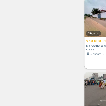
28
jours
750 000
US
Parcelle à 
osas
location_on
Kinshasa, R