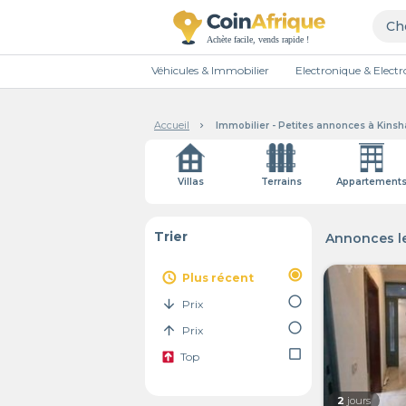
Véhicules & Immobilier
Electronique & Elec
Accueil
Immobilier - Petites annonces à Kins
Villas
Terrains
Appartement
Trier
Annonces le
radio_button_checked
access_time
Plus récent
radio_button_unchecked
arrow_downward
Prix
radio_button_unchecked
arrow_upward
Prix
check_box_outline_blank
Top
2
jours