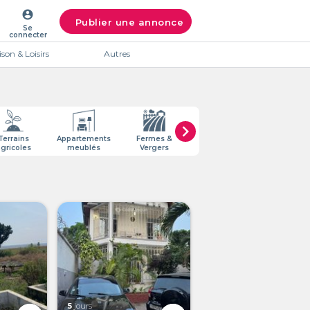
account_circle
Publier une annonce
Se
connecter
son & Loisirs
Autres
chevron_right
Terrains
Appartements
Fermes &
gricoles
meublés
Vergers
5
jours