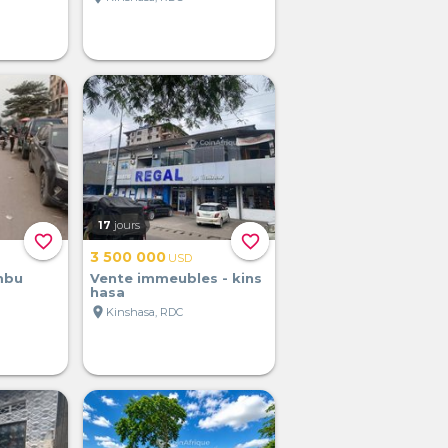
17
jours
favorite_border
favorite_border
3 500 000
USD
mbu
Vente immeubles - kins
hasa
location_on
Kinshasa, RDC