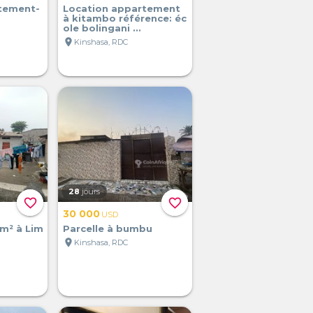
tement-
Location appartement
à kitambo référence: éc
ole bolingani ...
location_on
Kinshasa, RDC
28
jours
favorite_border
favorite_border
30 000
USD
 m² à Lim
Parcelle à bumbu
location_on
Kinshasa, RDC