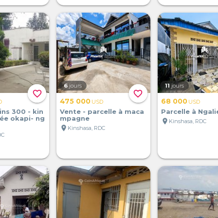
6
jours
11
jours
favorite_border
favorite_border
475 000
68 000
D
USD
USD
ins 300 - kin
Vente - parcelle à maca
Parcelle à Ngal
ée okapi- ng
mpagne
location_on
Kinshasa, RDC
location_on
Kinshasa, RDC
DC