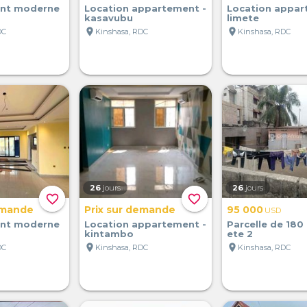
nt moderne
Location appartement -
Location appar
kasavubu
limete
location_on
location_on
DC
Kinshasa, RDC
Kinshasa, RDC
26
jours
26
jours
favorite_border
favorite_border
emande
Prix sur demande
95 000
USD
nt moderne
Location appartement -
Parcelle de 180
kintambo
ete 2
location_on
location_on
DC
Kinshasa, RDC
Kinshasa, RDC