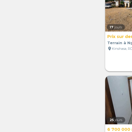
17
jours
Prix sur d
Terrain à N
location_on
Kinshasa, R
25
jours
6 700 000