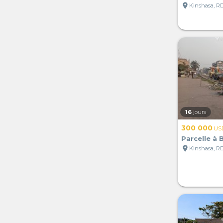
location_on
Kinshasa, R
16
jours
300 000
US
Parcelle à
location_on
Kinshasa, R