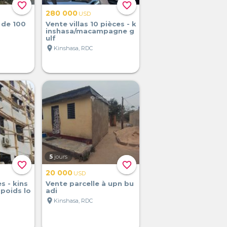
favorite_border
favorite_border
280 000
USD
 de 100
Vente villas 10 pièces - k
inshasa/macampagne g
ulf
location_on
Kinshasa, RDC
5
jours
favorite_border
favorite_border
20 000
USD
 - kins
Vente parcelle à upn bu
poids lo
adi
location_on
Kinshasa, RDC