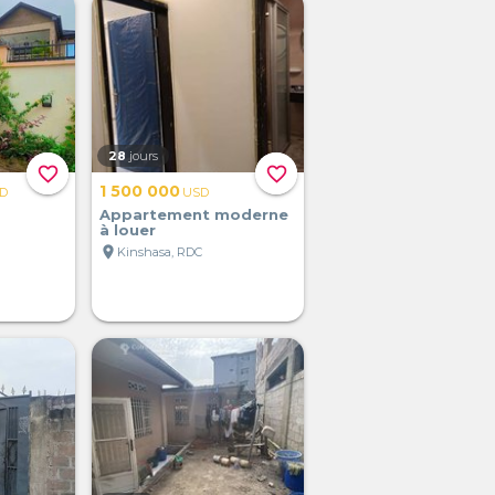
28
jours
favorite_border
favorite_border
1 500 000
D
USD
Appartement moderne
à louer
location_on
Kinshasa, RDC