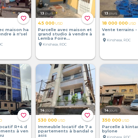
13
jours
13
jours
favorite_border
favorite_border
45 000
18 000 000
USD
USD
vec maison ha
Parcelle avec maison et
Vente terrains -
endre à n'sel
grand studio à vendre à
a
Lemba Foire...
location_on
Kinshasa, RDC
location_on
DC
Kinshasa, RDC
14
jours
14
jours
favorite_border
favorite_border
530 000
350 000
D
USD
USD
ocatif R+4 d
Immeuble locatif de 7 a
Parcelle à kint
ements à ven
ppartements à bandal o
bylone
mu
asis
location_on
Kinshasa, RDC