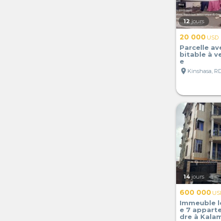
12
jours
20 000
USD
Parcelle a
bitable à v
e
location_on
Kinshasa, R
14
jours
600 000
US
Immeuble l
e 7 appart
dre à Kala