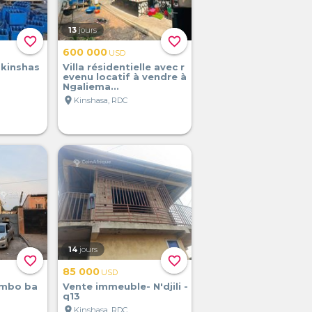
13
jours
favorite_border
favorite_border
600 000
USD
 kinshas
Villa résidentielle avec r
evenu locatif à vendre à
Ngaliema...
location_on
Kinshasa, RDC
14
jours
favorite_border
favorite_border
85 000
USD
ambo ba
Vente immeuble- N'djili -
q13
location_on
Kinshasa, RDC