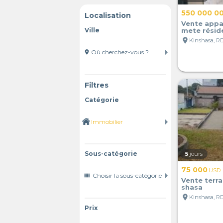
550 000 0
Localisation
Vente appa
Ville
mete réside
location_on
Kinshasa, R
location_on
Filtres
Catégorie
Sous-catégorie
5
jours
75 000
USD
view_comfy
Vente terra
shasa
location_on
Kinshasa, R
Prix