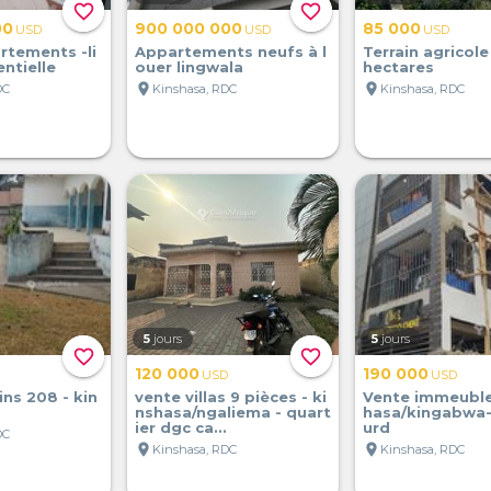
favorite_border
favorite_border
00
900 000 000
85 000
USD
USD
USD
rtements -li
Appartements neufs à l
Terrain agricole
ntielle
ouer lingwala
hectares
location_on
location_on
DC
Kinshasa, RDC
Kinshasa, RDC
5
jours
5
jours
favorite_border
favorite_border
120 000
190 000
USD
USD
ins 208 - kin
vente villas 9 pièces - ki
Vente immeubles
nshasa/ngaliema - quart
hasa/kingabwa-
ier dgc ca...
urd
DC
location_on
location_on
Kinshasa, RDC
Kinshasa, RDC