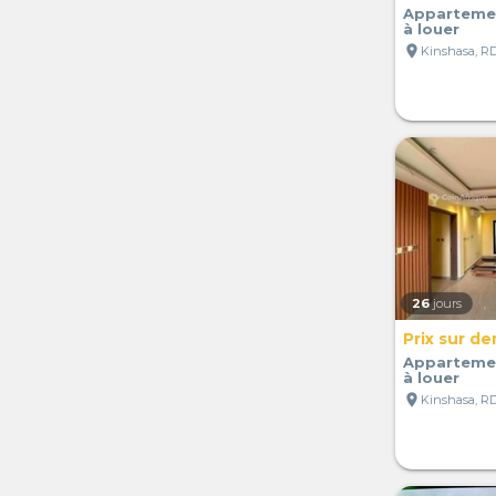
Apparteme
à louer
location_on
Kinshasa, R
26
jours
Prix sur d
Apparteme
à louer
location_on
Kinshasa, R