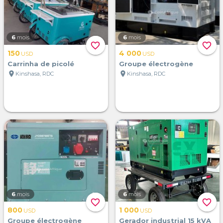
6
mois
6
mois
favorite_border
favorite_border
150
4 000
USD
USD
Carrinha de picolé
Groupe électrogène
location_on
location_on
Kinshasa, RDC
Kinshasa, RDC
6
mois
6
mois
favorite_border
favorite_border
800
1 000
USD
USD
Groupe électrogène
Gerador industrial 15 kVA