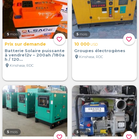
5
mois
5
mois
favorite_border
favorite_border
Prix sur demande
10 000
USD
Batterie Solaire puissante
Groupes électrogènes
à vendre12v – 200ah /180a
location_on
Kinshasa, RDC
h / 120...
location_on
Kinshasa, RDC
5
mois
5
mois
favorite_border
favorite_border