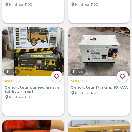
location_on
location_on
Kinshasa, RDC
Kinshasa, RDC
5
mois
5
mois
favorite_border
favorite_border
160
500
USD
USD
Générateur sumec firman
Générateur Parkins 10 kVA
3,5 kva - neuf
location_on
Kinshasa, RDC
location_on
Kinshasa, RDC