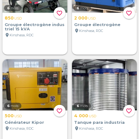
6
mois
6
mois
favorite_border
favorite_border
850
2 000
USD
USD
Groupe électrogène indus
Groupe électrogène
triel 15 kVA
location_on
Kinshasa, RDC
location_on
Kinshasa, RDC
6
mois
6
mois
favorite_border
favorite_border
500
4 000
USD
USD
Générateur Kipor
Tanque para industria
location_on
location_on
Kinshasa, RDC
Kinshasa, RDC