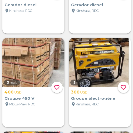
Gerador diesel
Gerador diesel
location_on
location_on
Kinshasa, RDC
Kinshasa, RDC
3
mois
3
mois
favorite_border
favorite_border
400
300
USD
USD
Groupe 450 V
Groupe électrogène
location_on
location_on
Mbuji-Mayi, RDC
Kinshasa, RDC