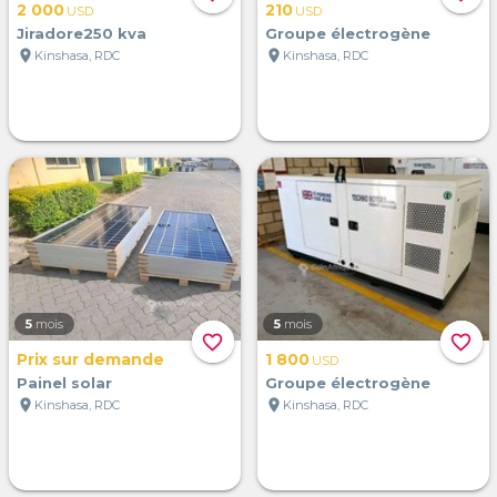
2 000
210
USD
USD
Jiradore250 kva
Groupe électrogène
location_on
location_on
Kinshasa, RDC
Kinshasa, RDC
5
mois
5
mois
favorite_border
favorite_border
Prix sur demande
1 800
USD
Painel solar
Groupe électrogène
location_on
location_on
Kinshasa, RDC
Kinshasa, RDC