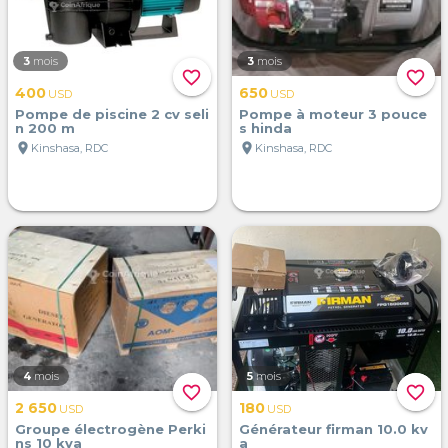
3
mois
3
mois
favorite_border
favorite_border
400
650
USD
USD
Pompe de piscine 2 cv seli
Pompe à moteur 3 pouce
n 200 m
s hinda
location_on
location_on
Kinshasa, RDC
Kinshasa, RDC
4
mois
5
mois
favorite_border
favorite_border
2 650
180
USD
USD
Groupe électrogène Perki
Générateur firman 10.0 kv
ns 10 kva
a