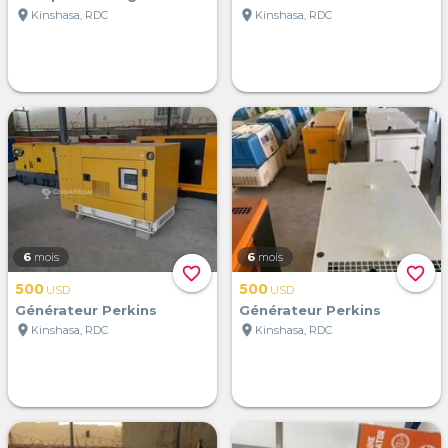
location_on
location_on
Kinshasa, RDC
Kinshasa, RDC
6
mois
6
mois
favorite_border
favorite_border
500
500
USD
USD
Générateur Perkins
Générateur Perkins
location_on
location_on
Kinshasa, RDC
Kinshasa, RDC