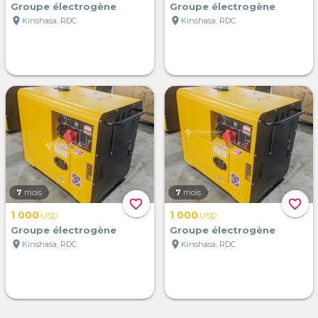
Groupe électrogène
Groupe électrogène
location_on
location_on
Kinshasa, RDC
Kinshasa, RDC
7
mois
7
mois
favorite_border
favorite_border
1 000
1 000
USD
USD
Groupe électrogène
Groupe électrogène
location_on
location_on
Kinshasa, RDC
Kinshasa, RDC