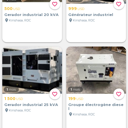
favorite_border
favorite_border
500
999
USD
USD
Gerador industrial 20 kVA
Générateur industriel
location_on
location_on
Kinshasa, RDC
Kinshasa, RDC
1
mois
1
mois
favorite_border
favorite_border
1 500
199
USD
USD
Gerador industrial 25 kVA
Groupe électrogène diese
l
location_on
Kinshasa, RDC
location_on
Kinshasa, RDC