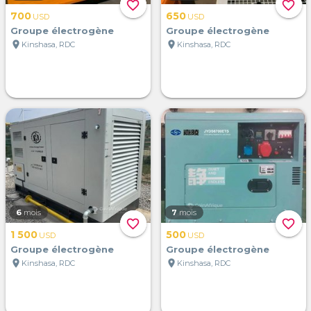
favorite_border
favorite_border
700
650
USD
USD
Groupe électrogène
Groupe électrogène
location_on
location_on
Kinshasa, RDC
Kinshasa, RDC
6
mois
7
mois
favorite_border
favorite_border
1 500
500
USD
USD
Groupe électrogène
Groupe électrogène
location_on
location_on
Kinshasa, RDC
Kinshasa, RDC