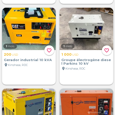
1
mois
1
mois
favorite_border
favorite_border
200
1 000
USD
USD
Gerador industrial 10 kVA
Groupe électrogène diese
l Parkins 10 kV
location_on
Kinshasa, RDC
location_on
Kinshasa, RDC