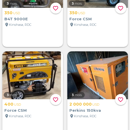
3
mois
3
mois
favorite_border
favorite_border
350
350
USD
USD
B4T 9000E
Force CSM
location_on
location_on
Kinshasa, RDC
Kinshasa, RDC
3
mois
3
mois
favorite_border
favorite_border
400
2 000 000
USD
USD
Force CSM
Perkins 150kva
location_on
location_on
Kinshasa, RDC
Kinshasa, RDC