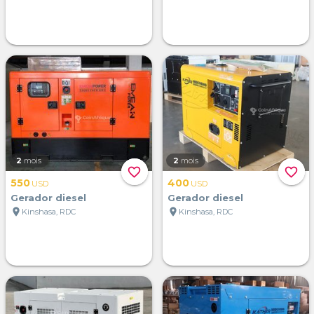
2
mois
2
mois
favorite_border
favorite_border
550
400
USD
USD
Gerador diesel
Gerador diesel
location_on
location_on
Kinshasa, RDC
Kinshasa, RDC