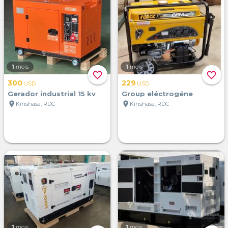
1
mois
1
mois
favorite_border
favorite_border
300
229
USD
USD
Gerador industrial 15 kv
Group eléctrogéne
location_on
location_on
Kinshasa, RDC
Kinshasa, RDC
1
mois
1
mois