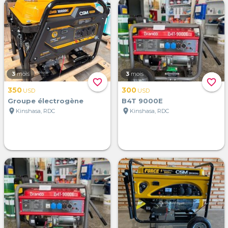
3
mois
3
mois
favorite_border
favorite_border
350
300
USD
USD
Groupe électrogène
B4T 9000E
location_on
location_on
Kinshasa, RDC
Kinshasa, RDC