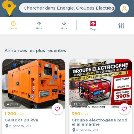
search
access_time
arrow_upward
arrow_downward
Date
Prix
Prix
Top
Annonces les plus récentes
4
jours
11
jours
favorite_border
favorite_border
1 200
390
USD
USD
Gerador 20 kva
Groupe électrogène mod
el allemagne
location_on
Kinshasa, RDC
location_on
Kinshasa, RDC