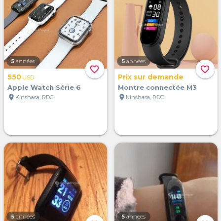
5
années
5
années
favorite_border
favorite_border
550
Prix sur demande
USD
Apple Watch Série 6
Montre connectée M3
location_on
location_on
Kinshasa, RDC
Kinshasa, RDC
5
années
5
années