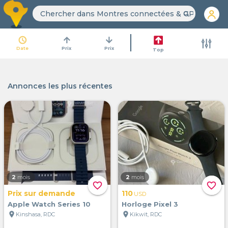
search
access_time
arrow_upward
arrow_downward
Date
Prix
Prix
Top
Annonces les plus récentes
2
mois
2
mois
favorite_border
favorite_border
Prix sur demande
110
USD
Apple Watch Series 10
Horloge Pixel 3
location_on
location_on
Kinshasa, RDC
Kikwit, RDC