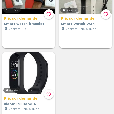
5
années
6
années
favorite_border
favorite_border
Prix sur demande
Prix sur demande
Smart watch bracelet
Smart Watch W34
location_on
location_on
Kinshasa, RDC
Kinshasa, République démocratique du Congo
6
années
favorite_border
Prix sur demande
Xiaomi Mi Band 4
location_on
Kinshasa, République démocratique du Congo