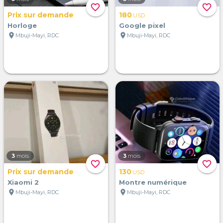
favorite_border
favorite_border
Prix sur demande
180
USD
Horloge
Google pixel
location_on
location_on
Mbuji-Mayi, RDC
Mbuji-Mayi, RDC
3
mois
3
mois
favorite_border
favorite_border
Prix sur demande
130
USD
Xiaomi 2
Montre numérique
location_on
location_on
Mbuji-Mayi, RDC
Mbuji-Mayi, RDC