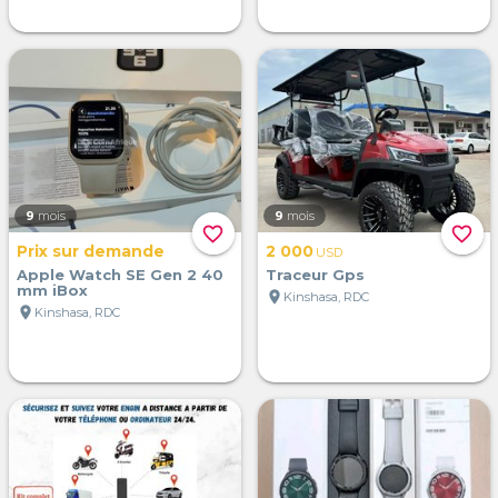
9
mois
9
mois
favorite_border
favorite_border
Prix sur demande
2 000
USD
Apple Watch SE Gen 2 40
Traceur Gps
mm iBox
location_on
Kinshasa, RDC
location_on
Kinshasa, RDC