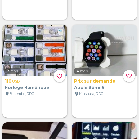
3
mois
4
mois
favorite_border
favorite_border
110
Prix sur demande
USD
Horloge Numérique
Apple Série 9
location_on
location_on
Butembo, RDC
Kinshasa, RDC