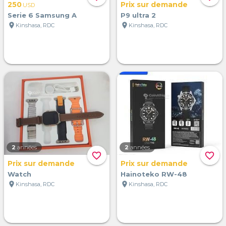
250
Prix sur demande
USD
Serie 6 Samsung A
P9 ultra 2
location_on
location_on
Kinshasa, RDC
Kinshasa, RDC
2
années
2
années
favorite_border
favorite_border
Prix sur demande
Prix sur demande
Watch
Hainoteko RW-48
location_on
location_on
Kinshasa, RDC
Kinshasa, RDC