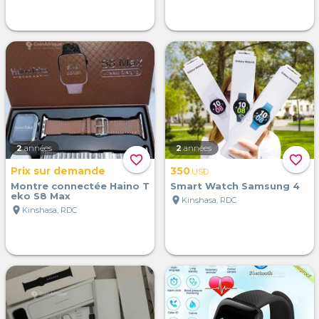
2
années
2
années
favorite_border
favorite_border
Prix sur demande
350
USD
Montre connectée Haino T
Smart Watch Samsung 4
eko S8 Max
location_on
Kinshasa, RDC
location_on
Kinshasa, RDC