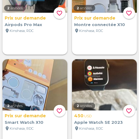
2
années
2
années
favorite_border
favorite_border
Prix sur demande
Prix sur demande
Airpods Pro Max
Montre connectée X10
location_on
location_on
Kinshasa, RDC
Kinshasa, RDC
2
années
2
années
favorite_border
favorite_border
Prix sur demande
450
USD
Smart Watch X10
Apple Watch SE 2023
location_on
location_on
Kinshasa, RDC
Kinshasa, RDC