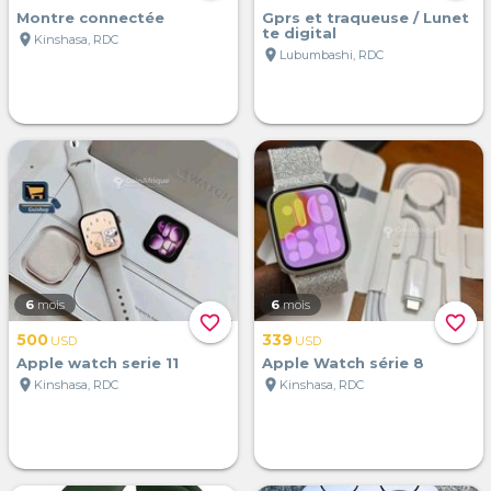
Montre connectée
Gprs et traqueuse / Lunet
te digital
location_on
Kinshasa, RDC
location_on
Lubumbashi, RDC
6
mois
6
mois
favorite_border
favorite_border
500
339
USD
USD
Apple watch serie 11
Apple Watch série 8
location_on
location_on
Kinshasa, RDC
Kinshasa, RDC