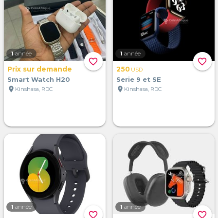
1
année
1
année
favorite_border
favorite_border
Prix sur demande
250
USD
Smart Watch H20
Serie 9 et SE
location_on
location_on
Kinshasa, RDC
Kinshasa, RDC
1
année
1
année
favorite_border
favorite_border