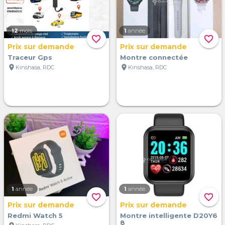
12
mois
1
année
favorite_border
favorite_border
Prix sur demande
Prix sur demande
Traceur Gps
Montre connectée
location_on
location_on
Kinshasa, RDC
Kinshasa, RDC
1
année
1
année
favorite_border
favorite_border
Prix sur demande
Prix sur demande
Redmi Watch 5
Montre intelligente D20Y6
8