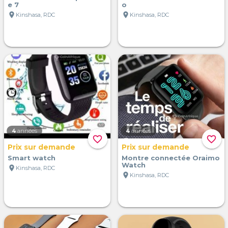
e 7
o
location_on
location_on
Kinshasa, RDC
Kinshasa, RDC
4
années
4
années
favorite_border
favorite_border
Prix sur demande
Prix sur demande
Smart watch
Montre connectée Oraimo
Watch
location_on
Kinshasa, RDC
location_on
Kinshasa, RDC