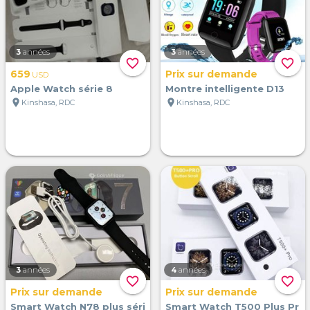
3
années
3
années
favorite_border
favorite_border
659
Prix sur demande
USD
Apple Watch série 8
Montre intelligente D13
location_on
location_on
Kinshasa, RDC
Kinshasa, RDC
3
années
4
années
favorite_border
favorite_border
Prix sur demande
Prix sur demande
Smart Watch N78 plus séri
Smart Watch T500 Plus Pr