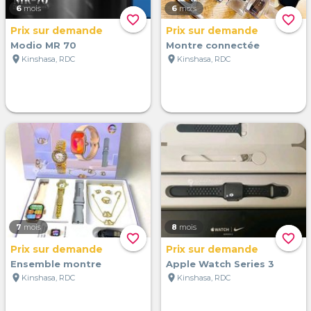
6
mois
6
mois
favorite_border
favorite_border
Prix sur demande
Prix sur demande
Modio MR 70
Montre connectée
location_on
location_on
Kinshasa, RDC
Kinshasa, RDC
7
mois
8
mois
favorite_border
favorite_border
Prix sur demande
Prix sur demande
Ensemble montre
Apple Watch Series 3
location_on
location_on
Kinshasa, RDC
Kinshasa, RDC