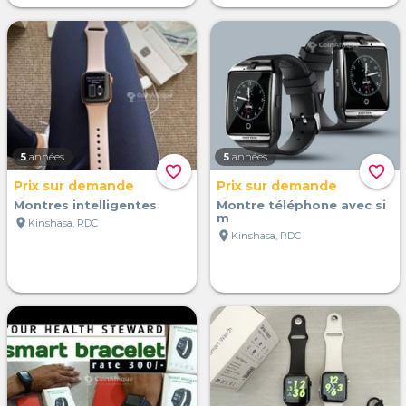
5
années
5
années
favorite_border
favorite_border
Prix sur demande
Prix sur demande
Montres intelligentes
Montre téléphone avec si
m
location_on
Kinshasa, RDC
location_on
Kinshasa, RDC