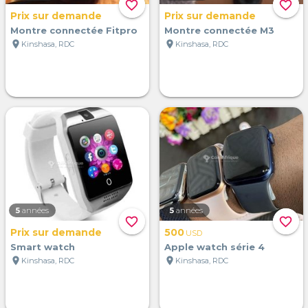
favorite_border
favorite_border
Prix sur demande
Prix sur demande
Montre connectée Fitpro
Montre connectée M3
location_on
location_on
Kinshasa, RDC
Kinshasa, RDC
5
années
5
années
favorite_border
favorite_border
Prix sur demande
500
USD
Smart watch
Apple watch série 4
location_on
location_on
Kinshasa, RDC
Kinshasa, RDC