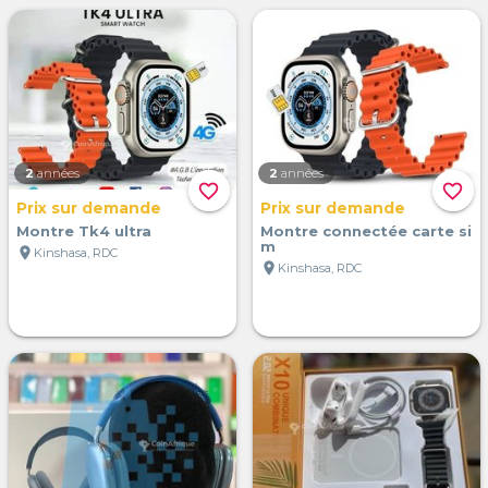
2
années
2
années
favorite_border
favorite_border
Prix sur demande
Prix sur demande
Montre Tk4 ultra
Montre connectée carte si
m
location_on
Kinshasa, RDC
location_on
Kinshasa, RDC