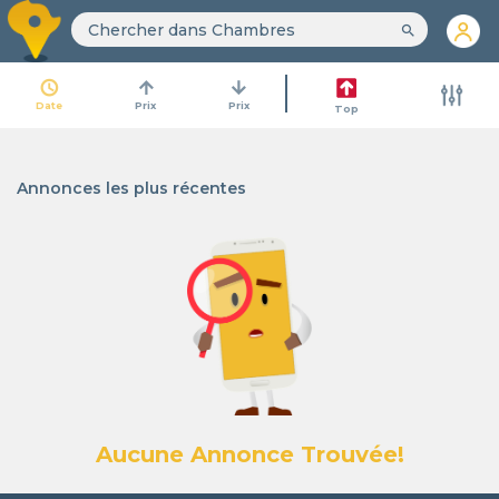
search
access_time
arrow_upward
arrow_downward
Date
Prix
Prix
Top
Annonces les plus récentes
Aucune Annonce Trouvée!