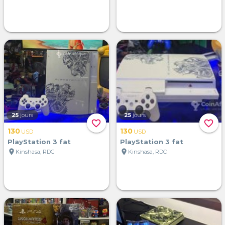
25
jours
25
jours
favorite_border
favorite_border
130
130
USD
USD
PlayStation 3 fat
PlayStation 3 fat
location_on
location_on
Kinshasa, RDC
Kinshasa, RDC