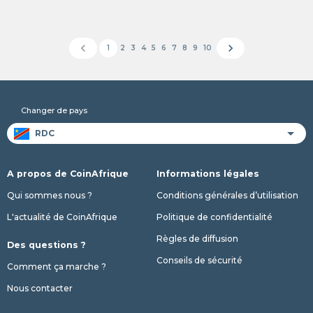
chevron_left
chevron_right
1
2
3
4
5
6
7
8
9
10
Changer de pays
A propos de CoinAfrique
Informations légales
Qui sommes nous ?
Conditions générales d’utilisation
L'actualité de CoinAfrique
Politique de confidentialité
Règles de diffusion
Des questions ?
Conseils de sécurité
Comment ça marche ?
Nous contacter