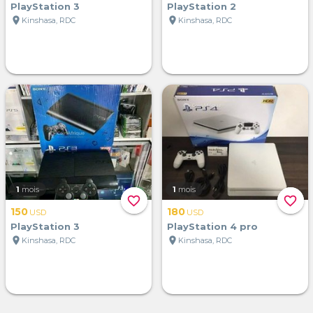
PlayStation 3
PlayStation 2
location_on
location_on
Kinshasa, RDC
Kinshasa, RDC
1
mois
1
mois
favorite_border
favorite_border
150
180
USD
USD
PlayStation 3
PlayStation 4 pro
location_on
location_on
Kinshasa, RDC
Kinshasa, RDC