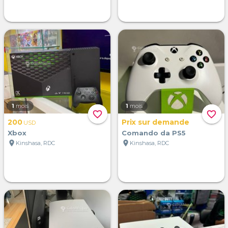
1
mois
1
mois
favorite_border
favorite_border
200
Prix sur demande
USD
Xbox
Comando da PS5
location_on
location_on
Kinshasa, RDC
Kinshasa, RDC