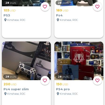
28
jours
28
jours
favorite_border
favorite_border
105
189
USD
USD
PS3
Ps4
location_on
location_on
Kinshasa, RDC
Kinshasa, RDC
28
jours
28
jours
favorite_border
favorite_border
200
150
USD
USD
Ps4 super slim
PS4 pro
location_on
location_on
Kinshasa, RDC
Kinshasa, RDC