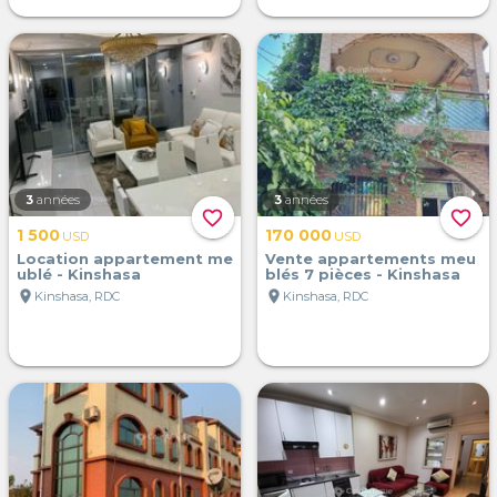
3
années
3
années
favorite_border
favorite_border
1 500
170 000
USD
USD
Location appartement me
Vente appartements meu
ublé - Kinshasa
blés 7 pièces - Kinshasa
location_on
location_on
Kinshasa, RDC
Kinshasa, RDC