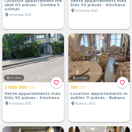
Location appartement me
Vente appartements meu
ublé 03 pièces - Gombe S
blés 30 pièces - Kinshasa
ocimat
location_on
Kinshasa, RDC
location_on
Kinshasa, RDC
3
années
3
années
favorite_border
favorite_border
2 000 000
150
USD
USD
Vente appartements meu
Location appartements m
blés 30 pièces - Kinshasa
eublés 11 pièces - Bukavu
location_on
location_on
Kinshasa, RDC
Bukavu, RDC