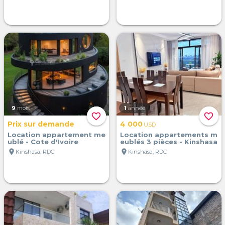
9
mois
1
année
favorite_border
favorite_border
Prix sur demande
4 000
USD
Location appartement me
Location appartements m
ublé - Cote d'Ivoire
eublés 3 pièces - Kinshasa
location_on
location_on
Kinshasa, RDC
Kinshasa, RDC