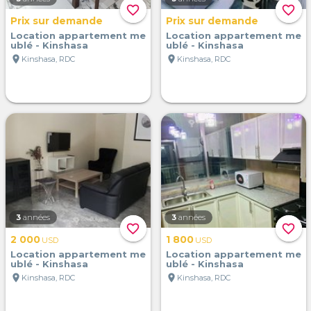
favorite_border
favorite_border
Prix sur demande
Prix sur demande
Location appartement me
Location appartement me
ublé - Kinshasa
ublé - Kinshasa
location_on
location_on
Kinshasa, RDC
Kinshasa, RDC
3
années
3
années
favorite_border
favorite_border
2 000
1 800
USD
USD
Location appartement me
Location appartement me
ublé - Kinshasa
ublé - Kinshasa
location_on
location_on
Kinshasa, RDC
Kinshasa, RDC