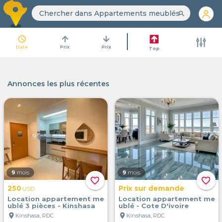
search
access_time
arrow_upward
arrow_downward
Date
Prix
Prix
Top
Annonces les plus récentes
9
mois
9
mois
favorite_border
favorite_border
250
Prix sur demande
USD
Location appartement me
Location appartement me
ublé 3 pièces - Kinshasa
ublé - Cote D'ivoire
location_on
location_on
Kinshasa, RDC
Kinshasa, RDC