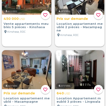
3
années
4
années
favorite_border
favorite_border
450 000
Prix sur demande
USD
Vente appartements meu
Location appartement me
blés 5 pièces - Kinshasa
ublé 2 pièces - Macampag
ne
location_on
Kinshasa, RDC
location_on
Kinshasa, RDC
4
années
4
années
favorite_border
favorite_border
Prix sur demande
640
USD
Location appartement me
Location Appartement m
ublé - Macampagne
eublé 3 pièces - Lingwala