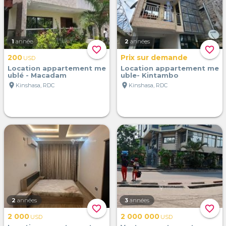
1
année
2
années
favorite_border
favorite_border
200
Prix sur demande
USD
Location appartement me
Location appartement me
ublé - Macadam
uble- Kintambo
location_on
location_on
Kinshasa, RDC
Kinshasa, RDC
2
années
3
années
favorite_border
favorite_border
2 000
2 000 000
USD
USD