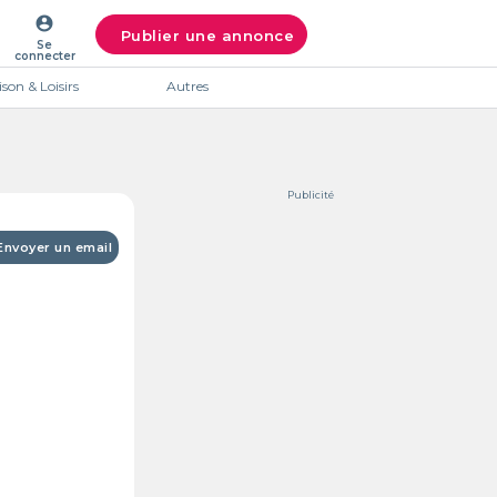
account_circle
Publier une annonce
Se
connecter
son & Loisirs
Autres
Publicité
Envoyer un email
Intéres