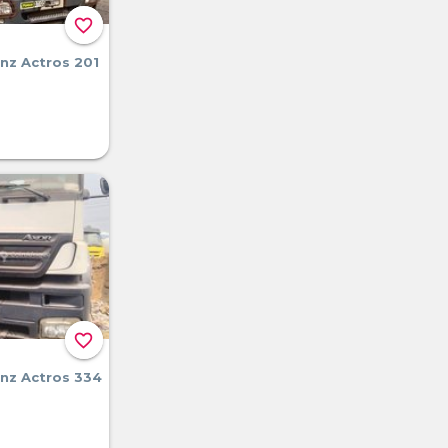
favorite_border
nz Actros 201
favorite_border
nz Actros 334