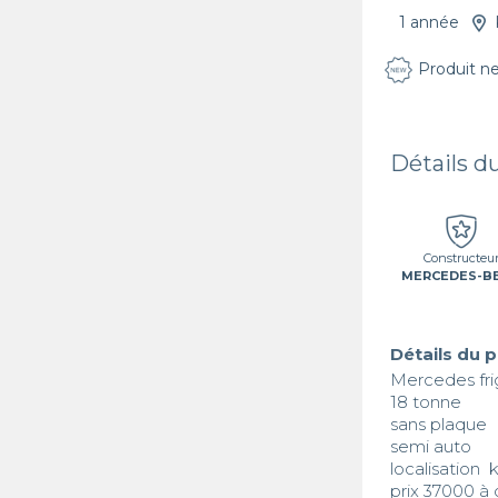
1 année
Produit n
Détails d
Constructeu
MERCEDES-B
Détails du 
Mercedes frig
18 tonne 

sans plaque  

semi auto

localisation  
prix 37000 à