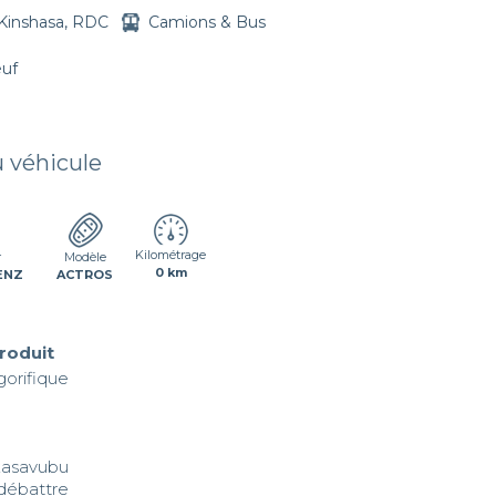
Kinshasa, RDC
Camions & Bus
euf
u véhicule
Kilométrage
r
Modèle
0 km
ENZ
ACTROS
produit
orifique 

kasavubu 

 débattre