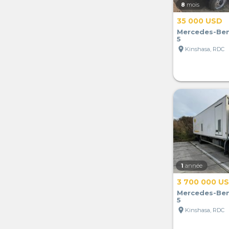
8
mois
35 000 USD
Mercedes-Ben
5
location_on
Kinshasa, RDC
1
année
3 700 000 U
Mercedes-Ben
5
location_on
Kinshasa, RDC