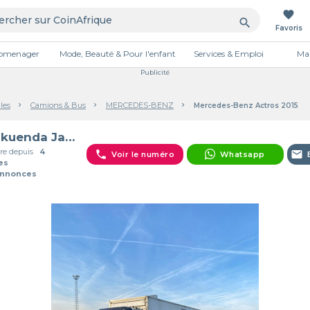
favorite
search
Favoris
tromenager
Mode, Beauté & Pour l'enfant
Services & Emploi
Mai
Publicité
les
Camions & Bus
MERCEDES-BENZ
Mercedes-Benz Actros 2015
Kankuenda Jacques
e depuis
4
phone
email
Voir le numéro
Whatsapp
es
Annonces