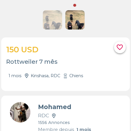
favorite_border
150 USD
Rottweiler 7 mês
1 mois
Kinshasa, RDC
Chiens
Mohamed
RDC
1556 Annonces
Membre depuis
1 mois