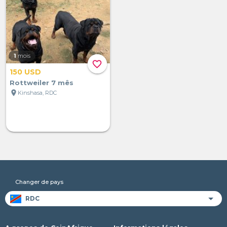
1
mois
favorite_border
150 USD
Rottweiler 7 mês
location_on
Kinshasa, RDC
Changer de pays