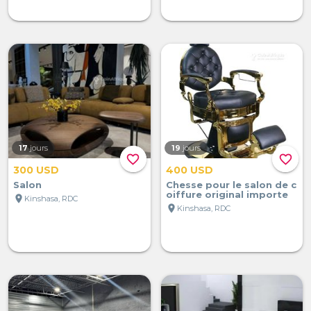
17
jours
19
jours
favorite_border
favorite_border
300 USD
400 USD
Salon
Chesse pour le salon de c
oiffure original importe
location_on
Kinshasa, RDC
location_on
Kinshasa, RDC