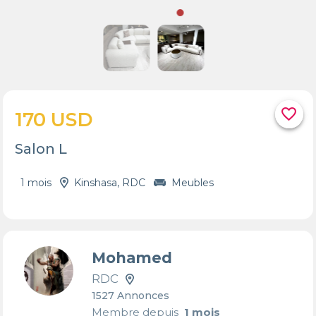
favorite_border
170 USD
Salon L
1 mois
Kinshasa, RDC
Meubles
Mohamed
RDC
1527 Annonces
Membre depuis
1 mois