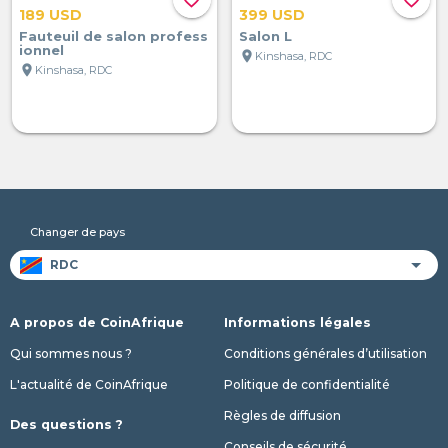
189 USD
399 USD
Fauteuil de salon profess
Salon L
ionnel
location_on
Kinshasa, RDC
location_on
Kinshasa, RDC
Changer de pays
A propos de CoinAfrique
Informations légales
Qui sommes nous ?
Conditions générales d’utilisation
L'actualité de CoinAfrique
Politique de confidentialité
Règles de diffusion
Des questions ?
Conseils de sécurité