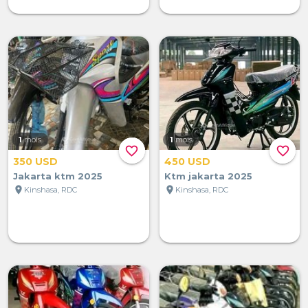
1
mois
1
mois
favorite_border
favorite_border
350 USD
450 USD
Jakarta ktm 2025
Ktm jakarta 2025
location_on
location_on
Kinshasa, RDC
Kinshasa, RDC