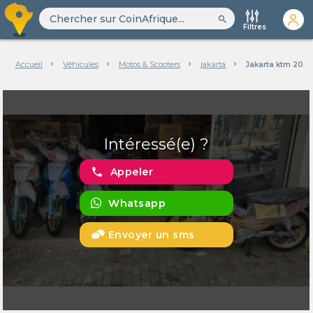
search
Filtres
Accueil
Véhicules
Motos & Scooters
jakarta
Jakarta ktm 2025
Intéressé(e) ?
phone
Appeler
Whatsapp
Envoyer un sms