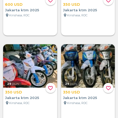
favorite_border
favorite_border
600 USD
350 USD
Jakarta ktm 2025
Jakarta ktm 2025
location_on
location_on
Kinshasa, RDC
Kinshasa, RDC
29
jours
29
jours
favorite_border
favorite_border
350 USD
350 USD
Jakarta ktm 2025
Jakarta ktm 2025
location_on
location_on
Kinshasa, RDC
Kinshasa, RDC