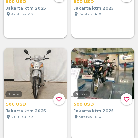
500 USD
500 USD
Jakarta ktm 2025
Jakarta ktm 2025
location_on
location_on
Kinshasa, RDC
Kinshasa, RDC
2
mois
2
mois
favorite_border
favorite_border
500 USD
500 USD
Jakarta ktm 2025
Jakarta ktm 2025
location_on
location_on
Kinshasa, RDC
Kinshasa, RDC