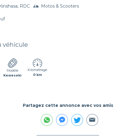
Kinshasa, RDC
Motos & Scooters
euf
u véhicule
Kilométrage
Modèle
0 km
Keweseki
Partagez cette annonce avec vos amis