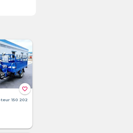
favorite_border
teur 150 202