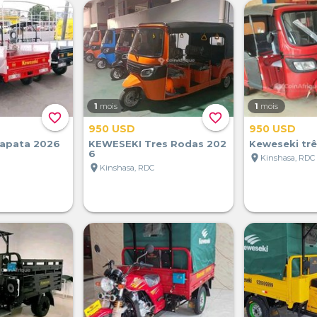
1
mois
1
mois
favorite_border
favorite_border
950 USD
950 USD
apata 2026
KEWESEKI Tres Rodas 202
Keweseki tr
6
location_on
Kinshasa, RDC
location_on
Kinshasa, RDC