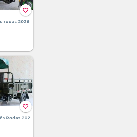
favorite_border
ês rodas 2026
favorite_border
ês Rodas 202