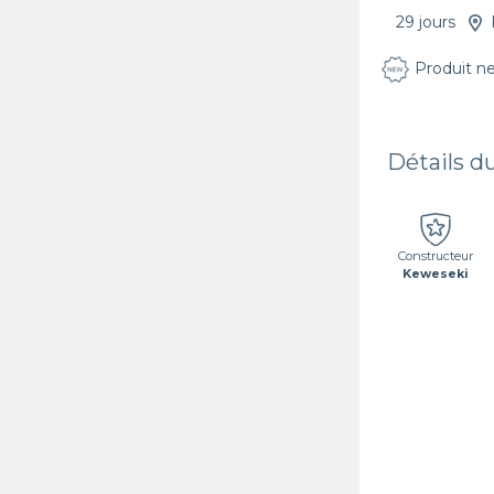
29 jours
Produit n
Détails d
Constructeur
Keweseki