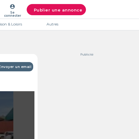
account_circle
Publier une annonce
Se
connecter
son & Loisirs
Autres
Publicité
Envoyer un email