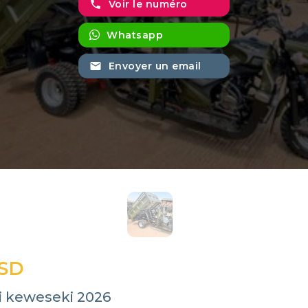
phone
Voir le numéro
Whatsapp
email
Envoyer un email
USD
 keweseki 2026