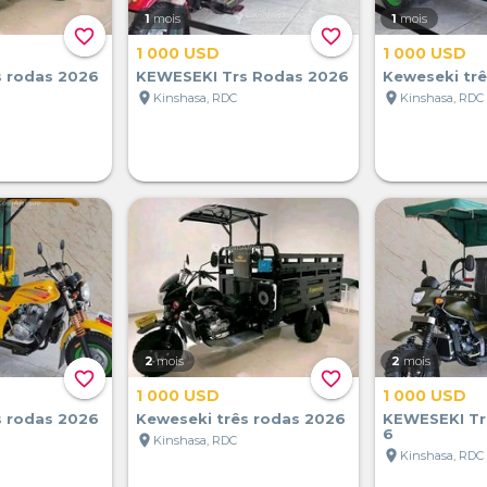
1
mois
1
mois
favorite_border
favorite_border
1 000 USD
1 000 USD
s rodas 2026
KEWESEKI Trs Rodas 2026
Keweseki tr
location_on
location_on
Kinshasa, RDC
Kinshasa, RDC
2
mois
2
mois
favorite_border
favorite_border
1 000 USD
1 000 USD
s rodas 2026
Keweseki três rodas 2026
KEWESEKI Tr
6
location_on
Kinshasa, RDC
location_on
Kinshasa, RDC