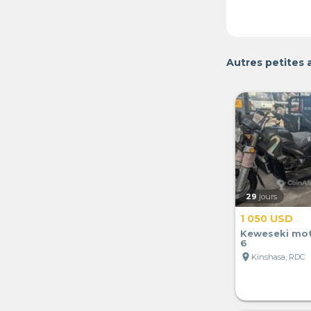
Autres petites
29
jours
1 050 USD
Keweseki mot
6
location_on
Kinshasa, RDC