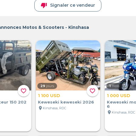
thumb_down
Signaler ce vendeur
 annonces Motos & Scooters - Kinshasa
29
jours
1
mois
favorite_border
favorite_border
1 100 USD
1 000 USD
eur 150 202
Keweseki keweseki 2026
Keweseki mo
6
location_on
Kinshasa, RDC
location_on
Kinshasa, RDC