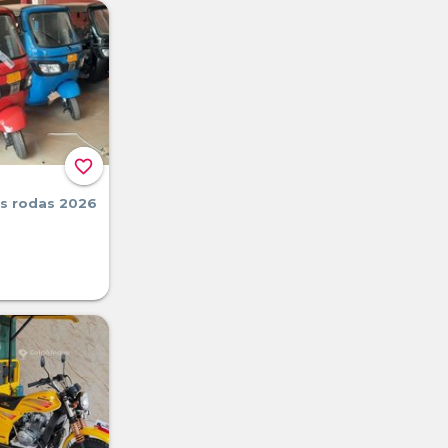
favorite_border
ês rodas 2026