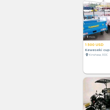
1
mois
1 500 USD
Keweseki cup
location_on
Kinshasa, RDC