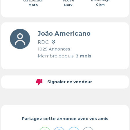
Constructeur
Modèle
0 km
Moto
Borx
João Americano
RDC
1029 Annonces
Membre depuis
3 mois
thumb_down
Signaler ce vendeur
Partagez cette annonce avec vos amis