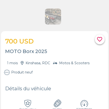
favorite_border
700 USD
MOTO Borx 2025
1 mois
Kinshasa, RDC
Motos & Scooters
Produit neuf
Détails du véhicule
Kilométrage