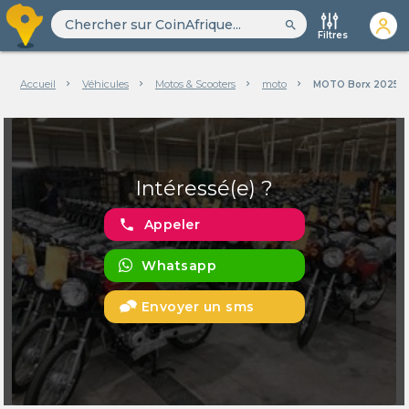
search
Filtres
Accueil
Véhicules
Motos & Scooters
moto
MOTO Borx 2025
Intéressé(e) ?
phone
Appeler
Whatsapp
Envoyer un sms