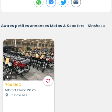
Autres petites annonces Motos & Scooters - Kinshasa
1
mois
favorite_border
700 USD
MOTO Borx 2025
location_on
Kinshasa, RDC