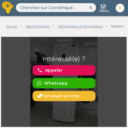
search
Filtres
Accueil
Electroménager
Réfrigérateurs & Congélateurs
Geleira fri
Intéressé(e) ?
phone
Appeler
Whatsapp
Envoyer un sms