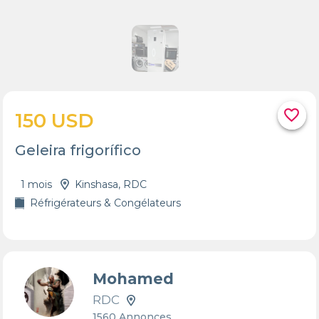
favorite_border
150 USD
Geleira frigorífico
1 mois
Kinshasa, RDC
Réfrigérateurs & Congélateurs
Mohamed
RDC
1560 Annonces