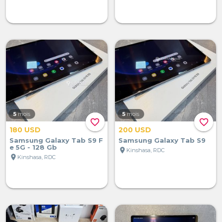
5
mois
5
mois
favorite_border
favorite_border
180 USD
200 USD
Samsung Galaxy Tab S9 F
Samsung Galaxy Tab S9
e 5G - 128 Gb
location_on
Kinshasa, RDC
location_on
Kinshasa, RDC