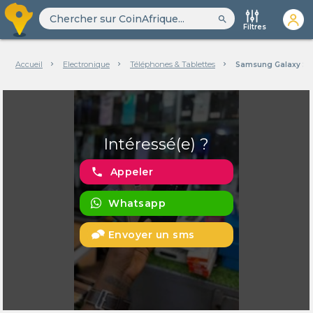
search
Filtres
Accueil
Electronique
Téléphones & Tablettes
Samsung Galaxy S9
Intéressé(e) ?
phone
Appeler
Whatsapp
Envoyer un sms