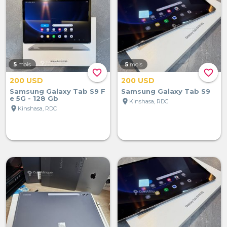
5
mois
5
mois
favorite_border
favorite_border
200 USD
200 USD
Samsung Galaxy Tab S9 F
Samsung Galaxy Tab S9
e 5G - 128 Gb
location_on
Kinshasa, RDC
location_on
Kinshasa, RDC