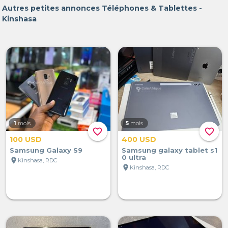
Autres petites annonces Téléphones & Tablettes -
Kinshasa
1
mois
5
mois
favorite_border
favorite_border
100 USD
400 USD
Samsung Galaxy S9
Samsung galaxy tablet s1
0 ultra
location_on
Kinshasa, RDC
location_on
Kinshasa, RDC