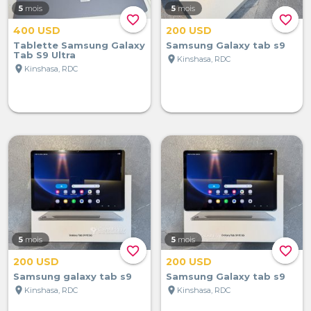
5
mois
5
mois
favorite_border
favorite_border
400 USD
200 USD
Tablette Samsung Galaxy
Samsung Galaxy tab s9
Tab S9 Ultra
location_on
Kinshasa, RDC
location_on
Kinshasa, RDC
5
mois
5
mois
favorite_border
favorite_border
200 USD
200 USD
Samsung galaxy tab s9
Samsung Galaxy tab s9
location_on
location_on
Kinshasa, RDC
Kinshasa, RDC