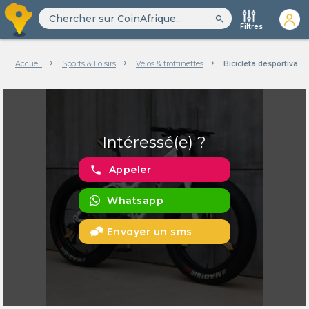
search
Filtres
Accueil
Sports & Loisirs
Vélos & trottinettes
Bicicleta desportiva
Intéressé(e) ?
phone
Appeler
Whatsapp
Envoyer un sms