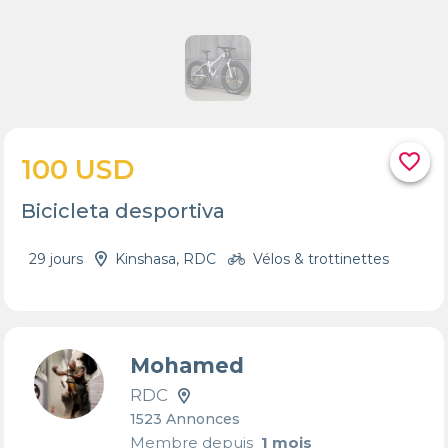
favorite_border
100 USD
Bicicleta desportiva
29 jours
Kinshasa, RDC
Vélos & trottinettes
Mohamed
RDC
1523 Annonces
Membre depuis
1 mois