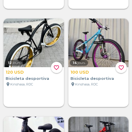
12
jours
14
jours
favorite_border
favorite_border
120 USD
100 USD
Bicicleta desportiva
Bicicleta desportiva
location_on
location_on
Kinshasa, RDC
Kinshasa, RDC