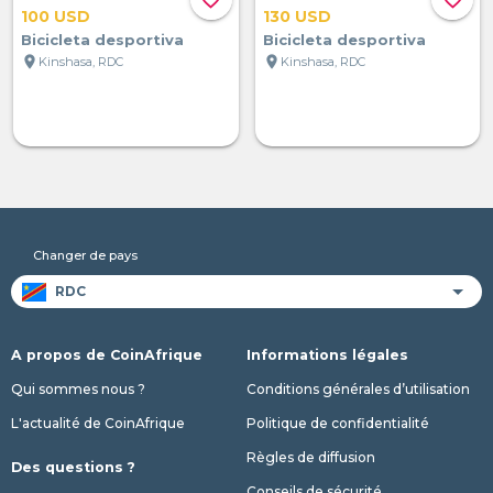
100 USD
130 USD
Bicicleta desportiva
Bicicleta desportiva
location_on
location_on
Kinshasa, RDC
Kinshasa, RDC
Changer de pays
A propos de CoinAfrique
Informations légales
Qui sommes nous ?
Conditions générales d’utilisation
L'actualité de CoinAfrique
Politique de confidentialité
Règles de diffusion
Des questions ?
Conseils de sécurité