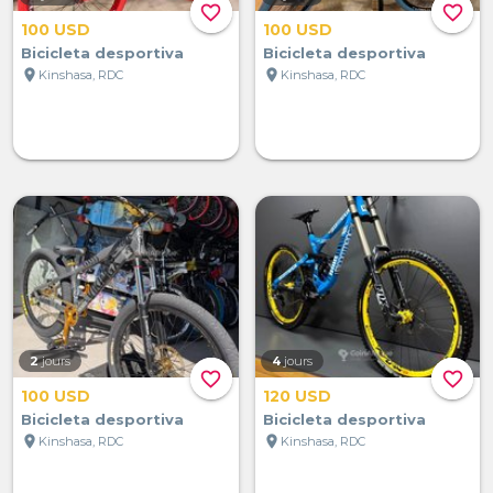
favorite_border
favorite_border
100 USD
100 USD
Bicicleta desportiva
Bicicleta desportiva
location_on
location_on
Kinshasa, RDC
Kinshasa, RDC
2
jours
4
jours
favorite_border
favorite_border
100 USD
120 USD
Bicicleta desportiva
Bicicleta desportiva
location_on
location_on
Kinshasa, RDC
Kinshasa, RDC