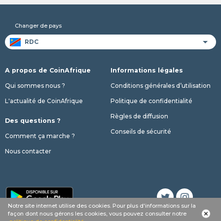
Changer de pays
A propos de CoinAfrique
Informations légales
Qui sommes nous ?
Conditions générales d’utilisation
L'actualité de CoinAfrique
Politique de confidentialité
Règles de diffusion
Des questions ?
Conseils de sécurité
Comment ça marche ?
Nous contacter
Notre site internet utilise des cookies. Pour plus d'informations sur la
Appel
Whatsapp
SMS
phone
façon dont nous gérons les cookies, vous pouvez consulter notre
© 2017 - 2026 Copyright CoinAfrique