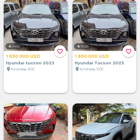
4
mois
4
mois
favorite_border
favorite_border
1 650 000 USD
1 650 000 USD
Hyundai tucson 2023
Hyundai Tucson 2023
location_on
location_on
Kinshasa, RDC
Kinshasa, RDC