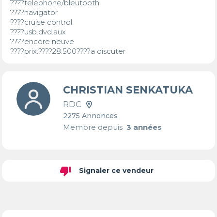
????telephone/bleutooth

????navigator

????cruise control

????usb.dvd.aux

????encore neuve

????prix:????28.500????a discuter
CHRISTIAN SENKATUKA
RDC
2275 Annonces
Membre depuis
3 années
thumb_down
Signaler ce vendeur