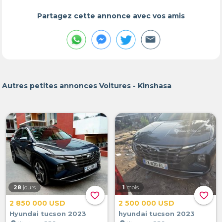
Partagez cette annonce avec vos amis
Autres petites annonces Voitures - Kinshasa
28
jours
1
mois
favorite_border
favorite_border
2 850 000 USD
2 500 000 USD
Hyundai tucson 2023
hyundai tucson 2023