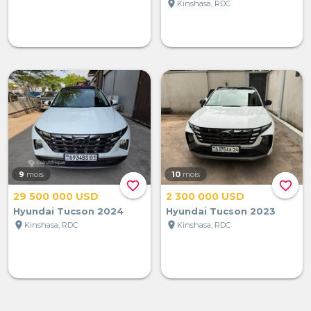
location_on
Kinshasa, RDC
9
mois
10
mois
favorite_border
favorite_border
29 500 000 USD
2 300 000 USD
Hyundai Tucson 2024
Hyundai Tucson 2023
location_on
location_on
Kinshasa, RDC
Kinshasa, RDC