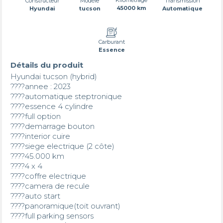
Transmission
Constructeur
Modèle
45000 km
Automatique
Hyundai
tucson
Carburant
Essence
Détails du produit
Hyundai tucson (hybrid)

????annee : 2023

????automatique steptronique

????essence 4 cylindre

????full option

????demarrage bouton

????interior cuire

????siege electrique (2 côte)

????45.000 km

????4 x 4

????coffre electrique

????camera de recule

????auto start

????panoramique(toit ouvrant)

????full parking sensors
