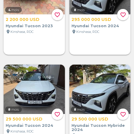
4
mois
8
mois
favorite_border
favorite_border
2 200 000 USD
295 000 000 USD
Hyundai Tucson 2023
Hyundai Tucson 2024
location_on
location_on
Kinshasa, RDC
Kinshasa, RDC
8
mois
8
mois
favorite_border
favorite_border
29 500 000 USD
29 500 000 USD
Hyundai Tucson 2024
Hyundai Tucson Hybride
2024
location_on
Kinshasa, RDC